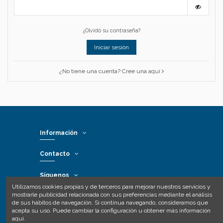
¿Olvidó su contraseña?
Iniciar sesión
¿No tiene una cuenta? Cree una aquí
Información
Contacto
Síguenos
Utilizamos cookies propias y de terceros para mejorar nuestros servicios y
mostrarle publicidad relacionada con sus preferencias mediante el análisis
Formas de pago
de sus hábitos de navegación. Si continua navegando, consideramos que
acepta su uso. Puede cambiar la configuración u obtener más información
aquí
.