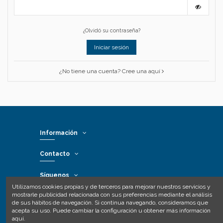
¿Olvidó su contraseña?
Iniciar sesión
¿No tiene una cuenta? Cree una aquí
Información
Contacto
Síguenos
Utilizamos cookies propias y de terceros para mejorar nuestros servicios y
mostrarle publicidad relacionada con sus preferencias mediante el análisis
Formas de pago
de sus hábitos de navegación. Si continua navegando, consideramos que
acepta su uso. Puede cambiar la configuración u obtener más información
aquí
.